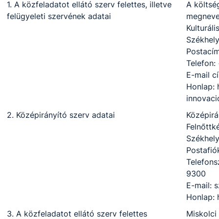
1. A közfeladatot ellátó szerv felettes, illetve
A költsé
felügyeleti szervének adatai
megneve
Kulturál
Székhely
Postacím
Telefon:
E-mail c
Honlap: 
innovaci
2. Középirányító szerv adatai
Középirá
Felnőttk
Székhely
Postafió
Telefons
9300
E-mail: 
Honlap: 
3. A közfeladatot ellátó szerv felettes
Miskolci