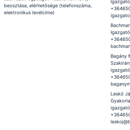
Igazgató
beosztása, elérhetősége (telefonszáma,
+364650
elektronikus levélcíme)
igazgato
Bachman
Igazgató
+364650
bachman
Bagány 
Szakirán
igazgató
+364650
baganym
Leskó J
Gyakorla
igazgató
+36465
leskoj​@