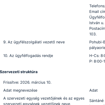
Telefon
Email cí
Ügyfélfo
István u.
Postacím
103.
9. Az ügyfélszolgálati vezető neve
Pohubi-
pályaori
10. Az ügyfélfogadás rendje
H-Cs: 8:
P: 8:00
Szervezeti struktúra
Frissítve: 2026. március 10.
Adat megnevezése
Adat
A szervezeti egység vezetőjének és az egyes
Sántáné 
szervezeti egységek vezetőinek neve,