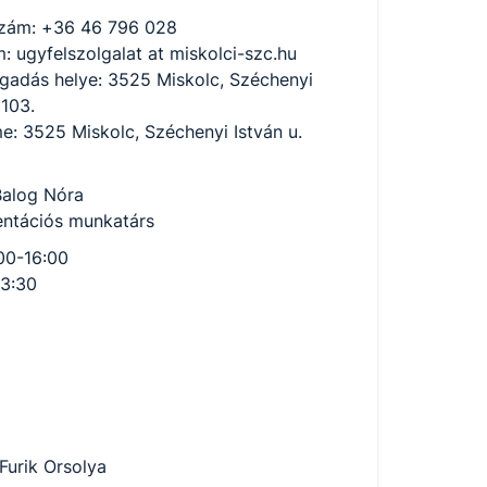
szám: +36 46 796 028
m: ugyfelszolgalat at miskolci-szc.hu
gadás helye: 3525 Miskolc, Széchenyi
 103.
e: 3525 Miskolc, Széchenyi István u.
Balog Nóra
entációs munkatárs
00-16:00
-13:30
Furik Orsolya