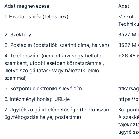
Adat megnevezése
Adat
1. Hivatalos név (teljes név)
Miskolci
Technik
2. Székhely
3527 Mis
3. Postacím (postafiók szerinti címe, ha van)
3527 Mis
4. Telefonszám (nemzetközi vagy belföldi
+36 46 
számként, utóbbi esetben körzetszámmal,
illetve szolgáltatás- vagy hálózatkijelölő
számmal)
5. Központi elektronikus levélcím
titkarsa
6. Intézményi honlap URL-je
https://b
7. Ügyfélszolgálat elérhetősége (telefonszám,
Központi
ügyfélfogadás helye, postacíme)
A szakk
tájékozt
ügyfélszo