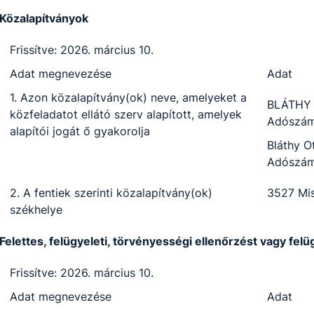
Közalapítványok
Frissítve: 2026. március 10.
Adat megnevezése
Adat
1. Azon közalapítvány(ok) neve, amelyeket a
BLÁTHY
közfeladatot ellátó szerv alapított, amelyek
Adószám
alapítói jogát ő gyakorolja
Bláthy O
Adószám
2. A fentiek szerinti közalapítvány(ok)
3527 Mis
székhelye
Felettes, felügyeleti, törvényességi ellenőrzést vagy fel
Frissítve: 2026. március 10.
Adat megnevezése
Adat