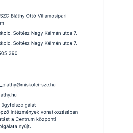
 SZC Bláthy Ottó Villamosipari
um
kolc, Soltész Nagy Kálmán utca 7.
kolc, Soltész Nagy Kálmán utca 7.
505 290
g_blathy@miskolci-szc.hu
lathy.hu
 ügyfélszolgálat
épző intézmények vonatkozásában
atást a Centrum központi
lgálata nyújt.