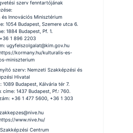
gvetési szerv fenntartójának
zése:
is és Innovációs Minisztérium
e: 1054 Budapest, Szemere utca 6.
e: 1884 Budapest, Pf. 1.
 +36 1 896 2203
ím: ugyfelszolgalat@kim.gov.hu
https://kormany.hu/kulturalis-es-
os-miniszterium
nyító szerv: Nemzeti Szakképzési és
épzési Hivatal
: 1089 Budapest, Kálvária tér 7.
k címe: 1437 Budapest, Pf.: 760.
zám: +36 1 477 5600, +36 1 303
szakkepzes@nive.hu
https://www.nive.hu/
 Szakképzési Centrum