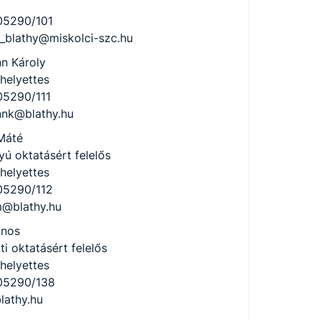
5290/101
_blathy@miskolci-szc.hu
n Károly
helyettes
5290/111
nk@blathy.hu
Máté
yú oktatásért felelős
helyettes
5290/112
​@blathy.hu
ános
ti oktatásért felelős
helyettes
05290/138
blathy.hu