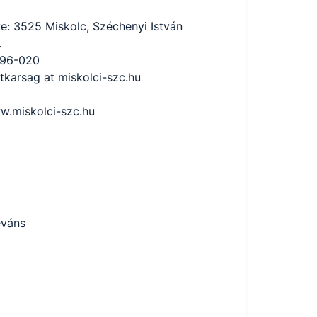
e: 3525 Miskolc, Széchenyi István
.
796-020
itkarsag at miskolci-szc.hu
.miskolci-szc.hu
eváns