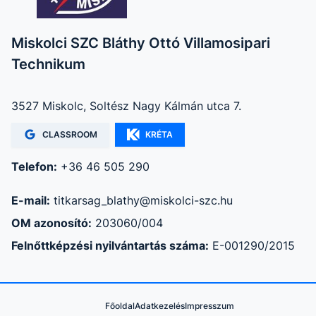
Miskolci SZC Bláthy Ottó Villamosipari
Technikum
3527 Miskolc, Soltész Nagy Kálmán utca 7.
CLASSROOM
KRÉTA
Telefon:
+36 46 505 290
E-mail:
titkarsag_blathy@miskolci-szc.hu
OM azonosító:
203060/004
Felnőttképzési nyilvántartás száma:
E-001290/2015
Főoldal
Adatkezelés
Impresszum